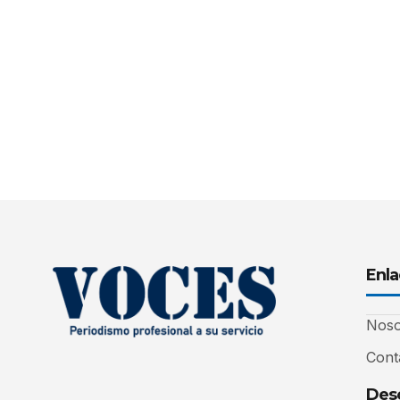
Enla
Noso
Cont
Desc