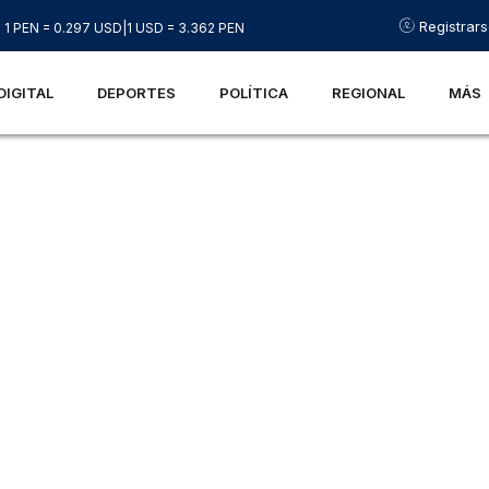
Registrar
1 PEN = 0.297 USD
|
1 USD = 3.362 PEN
DIGITAL
DEPORTES
POLÍTICA
REGIONAL
MÁS