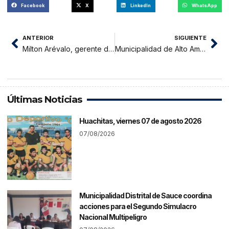
Facebook
X
LinkedIn
WhatsApp
ANTERIOR
SIGUIENTE
Milton Arévalo, gerente del PEAM: En 30 días se licitarán dos proyectos de irrigaciones
Municipalidad de Alto Amazonas acuerda suscribir convenio con Municipalidad de Moyobamba, para carretera Balsapuerto – Moyobamba
Últimas Noticias
Huachitas, viernes 07 de agosto 2026
07/08/2026
Municipalidad Distrital de Sauce coordina
acciones para el Segundo Simulacro
Nacional Multipeligro