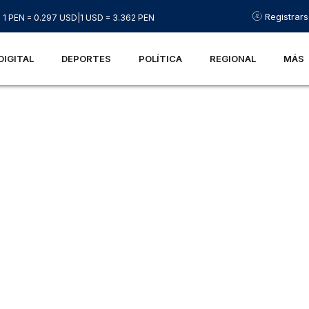
Registrar
1 PEN = 0.297 USD
|
1 USD = 3.362 PEN
DIGITAL
DEPORTES
POLÍTICA
REGIONAL
MÁS