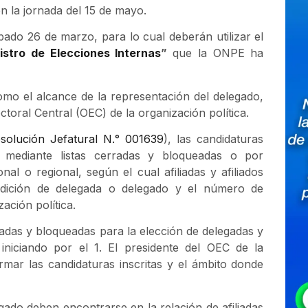
n la jornada del 15 de mayo.
ado 26 de marzo, para lo cual deberán utilizar el
stro de Elecciones Internas
”
que la ONPE ha
omo el alcance de la representación del delegado,
toral Central (OEC) de la organización política.
solución Jefatural N.° 001639
), las candidaturas
 mediante listas cerradas y bloqueadas o por
al o regional, según el cual afiliadas y afiliados
ondición de delegada o delegado y el número de
ación política.
radas y bloqueadas para la elección de delegadas y
iniciando por el 1. El presidente del OEC de la
rmar las candidaturas inscritas y el ámbito donde
gado deben encontrarse en la relación de afiliadas