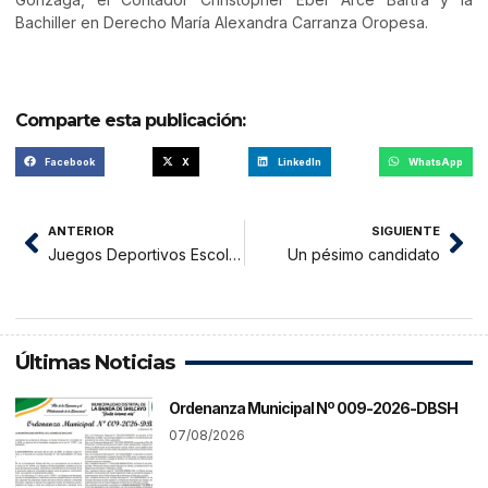
Bachiller en Derecho María Alexandra Carranza Oropesa.
Comparte esta publicación:
Facebook
X
LinkedIn
WhatsApp
ANTERIOR
SIGUIENTE
Juegos Deportivos Escolares 2018 se denomina Daniel Peredo
Un pésimo candidato
Últimas Noticias
Ordenanza Municipal Nº 009-2026-DBSH
07/08/2026