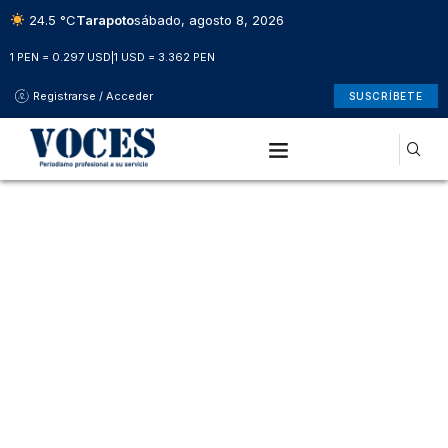
24.5 °C
Tarapoto
sábado, agosto 8, 2026
1 PEN = 0.297 USD
|
1 USD = 3.362 PEN
Registrarse / Acceder
SUSCRÍBETE