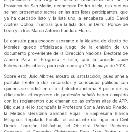
Provincia de San Martin, economista Pedro Vilela, dijo que no
se han presentado tachas en las tres listas participantes, que
ya ha quedado listo y la lista uno la encabeza Julio David
Albitres Ochoa, mientras que la lista dos, el Delfor Ponce de
León y la tres Marco Antonio Panduro Flores.
La consulta para escoger aspirante a la Alcaldía de distrito de
Morales quedó oficializada luego de la emisión de un
documento proveniente de la Dirección Nacional Electoral de
Alianza Para el Progreso – Lima, que la preside José
Echevarría Escribens, para este domingo 20 de mayo de 2018.
Sobre esto Julio Albitres mostró su satisfacción, pues anhela
postular frente a dos recorridos y conocidos políticos con
quienes se medirá en esta lid electoral interna. A pesar de las
dificultades el ingeniero de profesión señaló haber cumplido
con los reglamentos que emanan de las esferas altas de APP.
Dijo que a él lo acompaña la Profesora Sonia Arévalo Pinedo,
la Médica. Geraldina Sánchez Rojas, la Empresaria Blanca
Milagritos Regalado Peralta, el estudiante de Ingeniería Civil
Derick Torrejón Ushiñahua, el Obstetra Rafael Pacheco
Gonzaga, el Contador Christopher Eber Arce Bartra y la