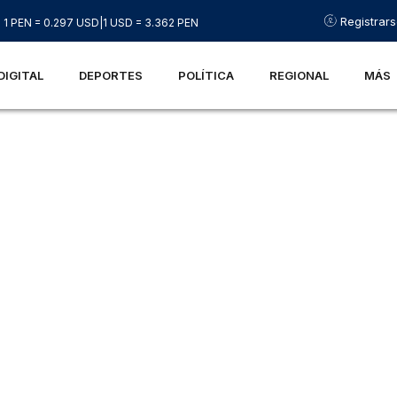
Registrar
1 PEN = 0.297 USD
|
1 USD = 3.362 PEN
DIGITAL
DEPORTES
POLÍTICA
REGIONAL
MÁS