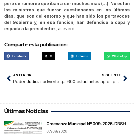
pero se rumoreó que iban a ser muchos más (…) No están
los ministros que fueron cuestionados en los últimos
días, que son del entorno y que han sido los portavoces
del Gobierno y, en esa función, han defendido a capa y
espada a la presidenta
«, aseveró.
Comparte esta publicación:
Facebook
X
LinkedIn
WhatsApp
ANTERIOR
SIGUIENTE
Poder Judicial advierte que más de 100 casos de crimen organizado y corrupción podrían retrasarse por ley del Congreso
600 estudiantes aptos para postular al COAR San Martín
Últimas Noticias
Ordenanza Municipal Nº 009-2026-DBSH
07/08/2026