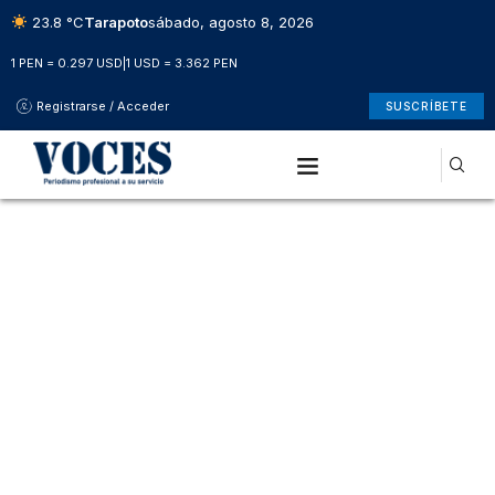
23.8 °C
Tarapoto
sábado, agosto 8, 2026
1 PEN = 0.297 USD
|
1 USD = 3.362 PEN
Registrarse / Acceder
SUSCRÍBETE