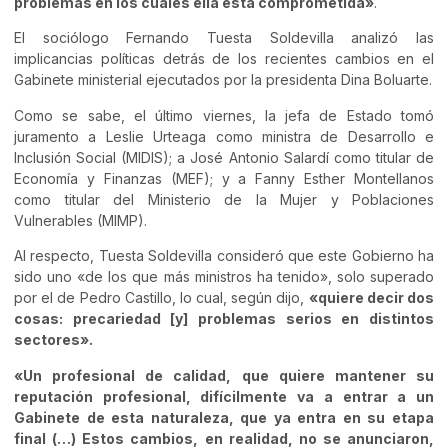
problemas en los cuales ella está comprometida»
.
El sociólogo Fernando Tuesta Soldevilla analizó las
implicancias políticas detrás de los recientes cambios en el
Gabinete ministerial ejecutados por la presidenta Dina Boluarte.
Como se sabe, el último viernes, la jefa de Estado tomó
juramento a Leslie Urteaga como ministra de Desarrollo e
Inclusión Social (MIDIS); a José Antonio Salardí como titular de
Economía y Finanzas (MEF); y a Fanny Esther Montellanos
como titular del Ministerio de la Mujer y Poblaciones
Vulnerables (MIMP).
Al respecto, Tuesta Soldevilla consideró que este Gobierno ha
sido uno «de los que más ministros ha tenido», solo superado
por el de Pedro Castillo, lo cual, según dijo,
«quiere decir dos
cosas: precariedad [y] problemas serios en distintos
sectores».
«Un profesional de calidad, que quiere mantener su
reputación profesional, difícilmente va a entrar a un
Gabinete de esta naturaleza, que ya entra en su etapa
final (…) Estos cambios, en realidad, no se anunciaron,