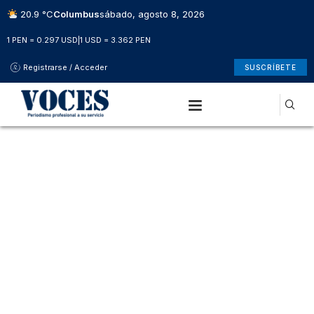
20.9 °C
Columbus
sábado, agosto 8, 2026
1 PEN = 0.297 USD
|
1 USD = 3.362 PEN
Registrarse / Acceder
SUSCRÍBETE