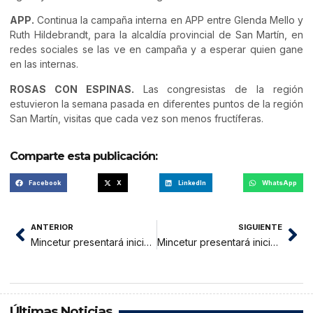
APP.
Continua la campaña interna en APP entre Glenda Mello y
Ruth Hildebrandt, para la alcaldía provincial de San Martín, en
redes sociales se las ve en campaña y a esperar quien gane
en las internas.
ROSAS CON ESPINAS.
Las congresistas de la región
estuvieron la semana pasada en diferentes puntos de la región
San Martín, visitas que cada vez son menos fructíferas.
Comparte esta publicación:
Facebook
X
LinkedIn
WhatsApp
ANTERIOR
SIGUIENTE
Mincetur presentará iniciativas para reactivación del sector turismo
Mincetur presentará iniciativas para reactivación del sector turismo en San Martín
Últimas Noticias