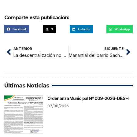
Comparte esta publicación:
Facebook
X
LinkedIn
WhatsApp
ANTERIOR
SIGUIENTE
La descentralización no ha funcionado, hay que descentralizar hacia el ámbito municipal
Manantial del barrio Sachapuquio abastece de agua a decenas de familias
Últimas Noticias
Ordenanza Municipal Nº 009-2026-DBSH
07/08/2026