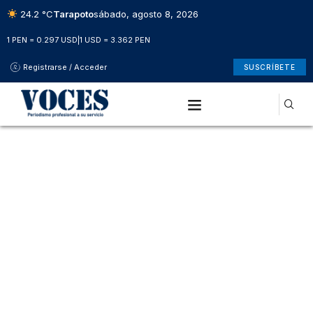
24.2 °C
Tarapoto
sábado, agosto 8, 2026
1 PEN = 0.297 USD
|
1 USD = 3.362 PEN
Registrarse / Acceder
SUSCRÍBETE