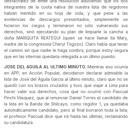
desfachatéz de emitir una resolución aduciendo que los dos
integrantes de la cuota nativa de nuestra lista de regidores
habían mentido en su hoja de vida, y que pese a las
evidencias de descargos presentados, simplemente se
hicieron los ciegos y terminaron no sólo vulnerando sus
derechos, sinó ejecutando su plan de limpiarle la cancha a
doña MARIQUITA REATEGUI (quien se hace llamar tía Mary,
madre de la congresista Cheryl Trigozo). Claro había que tener
el camino sin que nadie le haga sombra, porque estoy segura
que en las internas quedaría relegada a un último puesto.
JOSE DEL AGUILA AL ULTIMO MINUTO.
Mientras eso ocurría
en APP, en Acción Popular, decidieron declarar admisible la
lista de José del Águila García al último minuto, claro que no se
quedó con los brazos cruzados y tuvo que viajar a Lima para
hacer valer sus derechos, cosa que no ocurrió con Pascual
Pinchi Vásquez, que al renunciar Daniel Torres el candidato de
la lista en la Banda de Shilcayo, como regidor 1, ya quedaba
automáticamente candidato, pero al final borraron toda la lista;
el profesor Pascual dice que irá hasta las últimas, reclamando
su candidatura