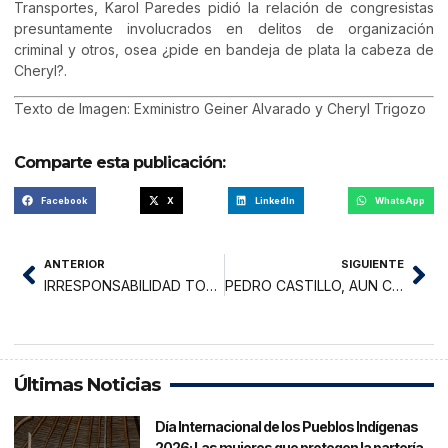
Transportes, Karol Paredes pidió la relación de congresistas
presuntamente involucrados en delitos de organización
criminal y otros, osea ¿pide en bandeja de plata la cabeza de
Cheryl?.
Texto de Imagen: Exministro Geiner Alvarado y Cheryl Trigozo
Comparte esta publicación:
Facebook
X
LinkedIn
WhatsApp
ANTERIOR
SIGUIENTE
IRRESPONSABILIDAD TOTAL
PEDRO CASTILLO, AUN CON LA TORMENTA DE LA MAFIA SE MANTIENE FIRME
Últimas Noticias
Día Internacional de los Pueblos Indígenas
2026: Las mujeres que protegen la partería