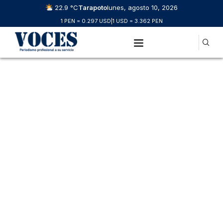
22.9 °C
Tarapoto
lunes, agosto 10, 2026
1 PEN = 0.297 USD
|
1 USD = 3.362 PEN