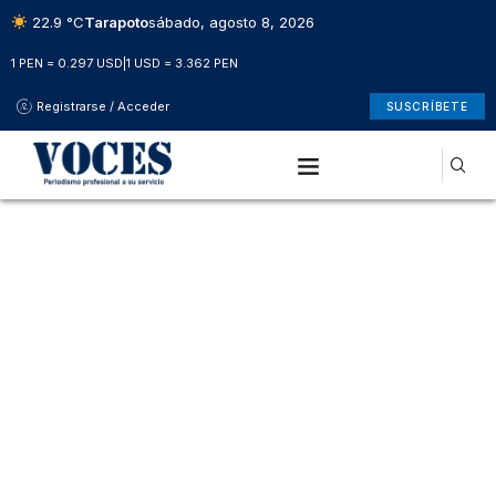
22.9 °C
Tarapoto
sábado, agosto 8, 2026
1 PEN = 0.297 USD
|
1 USD = 3.362 PEN
Registrarse / Acceder
SUSCRÍBETE