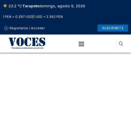
23.2 °C
Tarapoto
domingo, agosto 9, 2026
1 PEN = 0.297 USD
|
1 USD = 3.362 PEN
Registrarse / Acceder
SUSCRÍBETE