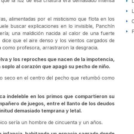
a que la luz de esa criatura era demasiado intensa
s, alimentadas por el misticismo que flota en los
ele buscar explicaciones en lo invisible, Panchín
P
ería; una maldición nacida al calor de una fuerte
dice que el aire denso y los vientos cargados de
a como profesora, arrastraron la desgracia.
selva y los reproches que nacen de la impotencia,
un soplo al corazón que apagó su pecho de niño.
zazo seco en el centro del pecho que retumbó como
rca indeleble en los primos que compartieron su
mpañero de juegos, entre el llanto de los deudos
finitud demasiado temprana y letal.
Moico sería un hombre de cincuenta y un años.
a infancia, habitando un espacio sagrado donde