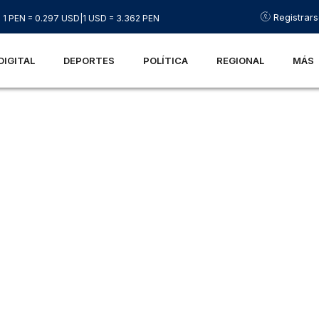
Registrar
1 PEN = 0.297 USD
|
1 USD = 3.362 PEN
DIGITAL
DEPORTES
POLÍTICA
REGIONAL
MÁS