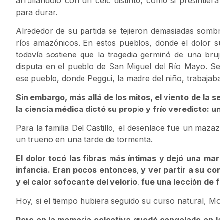
arrullándolo con un celo distinto, como si presintier
para durar.
Alrededor de su partida se tejieron demasiadas sombra
ríos amazónicos. En estos pueblos, donde el dolor su
todavía sostiene que la tragedia germinó de una bruj
disputa en el pueblo de San Miguel del Río Mayo. Se 
ese pueblo, donde Peggui, la madre del niño, trabajab
Sin embargo, más allá de los mitos, el viento de la 
la ciencia médica dictó su propio y frío veredicto: 
Para la familia Del Castillo, el desenlace fue un ma
un trueno en una tarde de tormenta.
El dolor tocó las fibras más íntimas y dejó una ma
infancia. Eran pocos entonces, y ver partir a su co
y el calor sofocante del velorio, fue una lección de 
Hoy, si el tiempo hubiera seguido su curso natural, 
Pero en la memoria colectiva quedó congelado en l