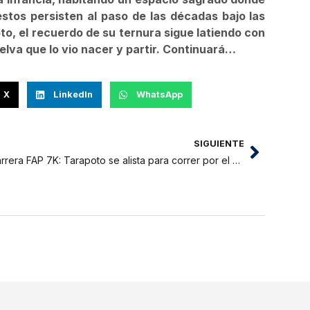
restos persisten al paso de las décadas bajo las
o, el recuerdo de su ternura sigue latiendo con
selva que lo vio nacer y partir. Continuará…
X
LinkedIn
WhatsApp
SIGUIENTE
Carrera FAP 7K: Tarapoto se alista para correr por el deporte, la salud y la sana competencia