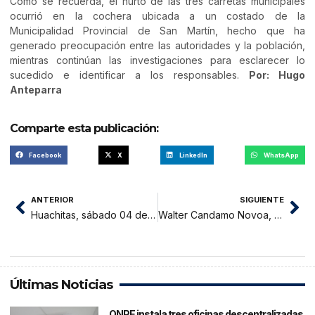
Como se recuerda, el hurto de las tres carretas municipales
ocurrió en la cochera ubicada a un costado de la
Municipalidad Provincial de San Martín, hecho que ha
generado preocupación entre las autoridades y la población,
mientras continúan las investigaciones para esclarecer lo
sucedido e identificar a los responsables.
Por: Hugo
Anteparra
Comparte esta publicación:
Facebook
X
LinkedIn
WhatsApp
ANTERIOR
SIGUIENTE
Huachitas, sábado 04 de julio 2026
Walter Candamo Novoa, riojano memorable
Últimas Noticias
ONPE instala tres oficinas descentralizadas