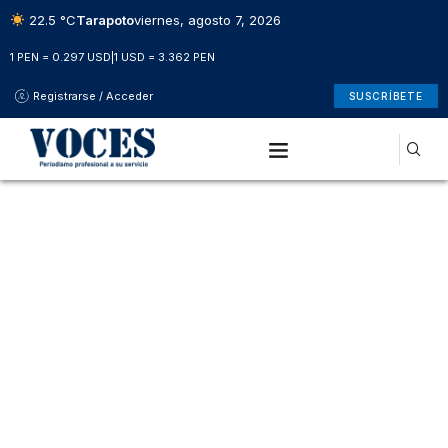
22.5 °C
Tarapoto
viernes, agosto 7, 2026
1 PEN = 0.297 USD
|
1 USD = 3.362 PEN
Registrarse / Acceder
SUSCRÍBETE