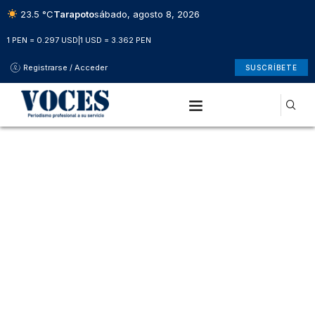
23.5 °C
Tarapoto
sábado, agosto 8, 2026
1 PEN = 0.297 USD
|
1 USD = 3.362 PEN
Registrarse / Acceder
SUSCRÍBETE