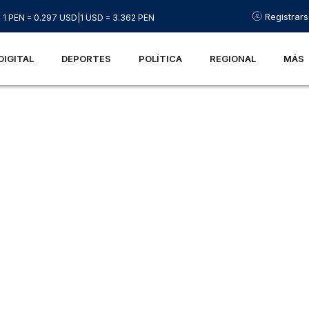
Registrar
1 PEN = 0.297 USD
|
1 USD = 3.362 PEN
DIGITAL
DEPORTES
POLÍTICA
REGIONAL
MÁS