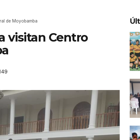
Úl
ural de Moyobamba
 visitan Centro
ba
149