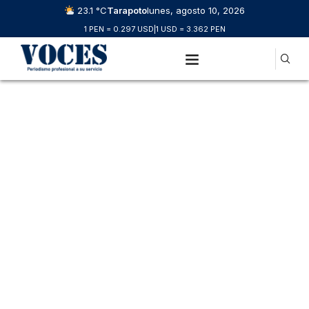
23.1 °C
Tarapoto
lunes, agosto 10, 2026
1 PEN = 0.297 USD
|
1 USD = 3.362 PEN