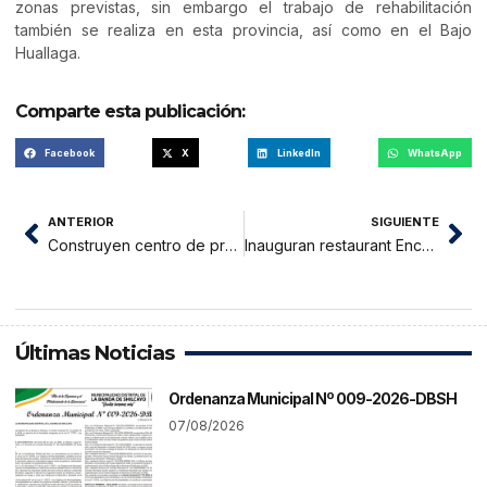
zonas previstas, sin embargo el trabajo de rehabilitación
también se realiza en esta provincia, así como en el Bajo
Huallaga.
Comparte esta publicación:
Facebook
X
LinkedIn
WhatsApp
ANTERIOR
SIGUIENTE
Construyen centro de procesamiento de miel en Esperanza del Ojecillo
Inauguran restaurant Encanto de la Selva en Alto Saposoa
Últimas Noticias
Ordenanza Municipal Nº 009-2026-DBSH
07/08/2026