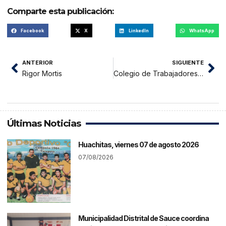
Comparte esta publicación:
Facebook
X
LinkedIn
WhatsApp
ANTERIOR
SIGUIENTE
Rigor Mortis
Colegio de Trabajadores Sociales envía documento al MINSA por obstetras contratadas como asistentas sociales
Últimas Noticias
Huachitas, viernes 07 de agosto 2026
07/08/2026
Municipalidad Distrital de Sauce coordina