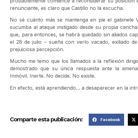
probablemente comience a reconsiderar su posición e
renunciante, es claro que Castillo no la escucha.
No sé cuánto más se mantenga en pie el gabinete 
sucumba al ataque instigado desde su propia cancha
que, para entonces, se habrá quedado sin aliados ca
el 28 de julio – sueña con verlo vacado, exiliado d
prejuiciosa percepción.
Mucho me temo que los llamados a la reflexión dirigid
demostrado que su única respuesta ante la amenaz
Inmóvil. Inerte. No decide. No existe.
En efecto, está aprendiendo… a desaparecer en la int
Comparte esta publicación:
Facebook