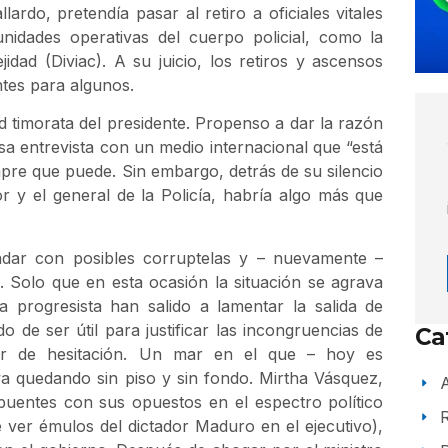
ardo, pretendía pasar al retiro a oficiales vitales
unidades operativas del cuerpo policial, como la
idad (Diviac). A su juicio, los retiros y ascensos
tes para algunos.
d timorata del presidente. Propenso a dar la razón
a entrevista con un medio internacional que “está
pre que puede. Sin embargo, detrás de su silencio
or y el general de la Policía, habría algo más que
indar con posibles corruptelas y – nuevamente –
a. Solo que en esta ocasión la situación se agrava
a progresista han salido a lamentar la salida de
o de ser útil para justificar las incongruencias de
Ca
 de hesitación. Un mar en el que – hoy es
a quedando sin piso y sin fondo. Mirtha Vásquez,
A
puentes con sus opuestos en el espectro político
 ver émulos del dictador Maduro en el ejecutivo),