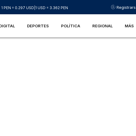
Registrar
1 PEN = 0.297 USD
|
1 USD = 3.362 PEN
DIGITAL
DEPORTES
POLÍTICA
REGIONAL
MÁS