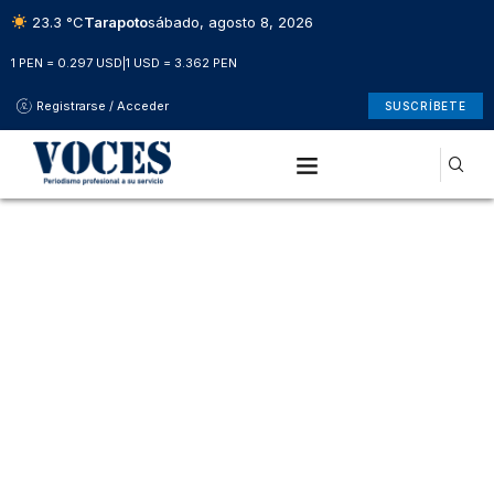
23.3 °C
Tarapoto
sábado, agosto 8, 2026
1 PEN = 0.297 USD
|
1 USD = 3.362 PEN
Registrarse / Acceder
SUSCRÍBETE