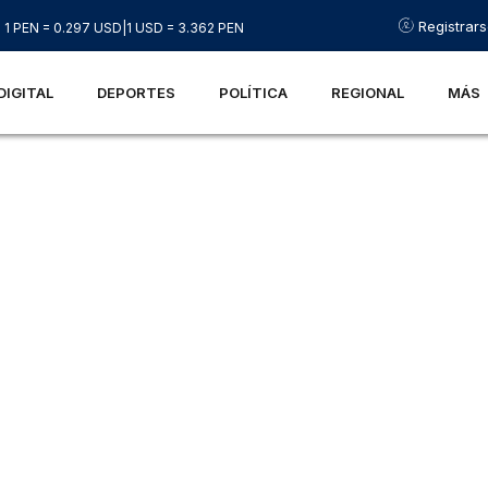
Registrar
1 PEN = 0.297 USD
|
1 USD = 3.362 PEN
DIGITAL
DEPORTES
POLÍTICA
REGIONAL
MÁS