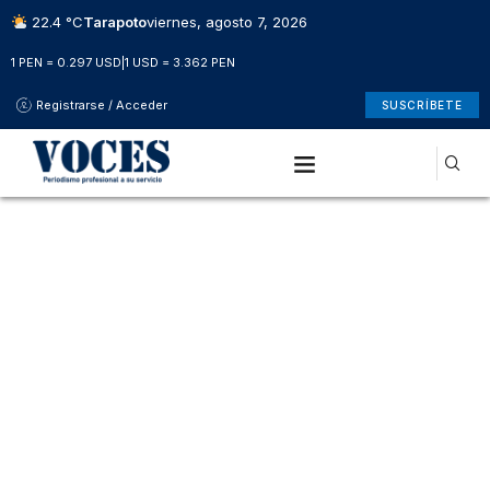
22.4 °C
Tarapoto
viernes, agosto 7, 2026
1 PEN = 0.297 USD
|
1 USD = 3.362 PEN
Registrarse / Acceder
SUSCRÍBETE