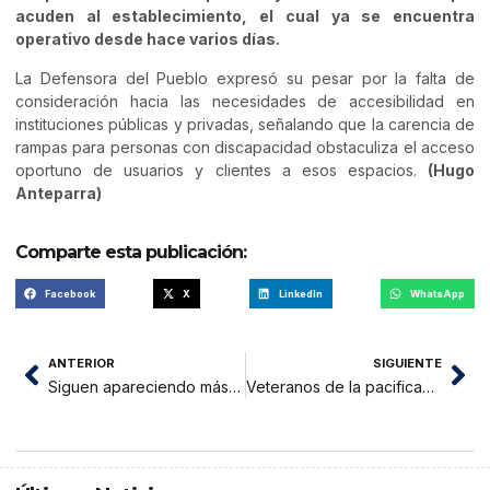
acuden al establecimiento, el cual ya se encuentra
operativo desde hace varios días.
La Defensora del Pueblo expresó su pesar por la falta de
consideración hacia las necesidades de accesibilidad en
instituciones públicas y privadas, señalando que la carencia de
rampas para personas con discapacidad obstaculiza el acceso
oportuno de usuarios y clientes a esos espacios.
(Hugo
Anteparra)
Comparte esta publicación:
Facebook
X
LinkedIn
WhatsApp
ANTERIOR
SIGUIENTE
Siguen apareciendo más personas afectadas por olores tóxicos en Las Palmas
Veteranos de la pacificación del país esperan beneficios económicos que por ley les corresponde