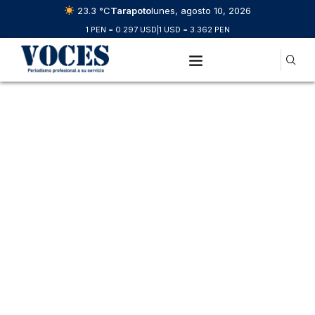
23.3 °C
Tarapoto
lunes, agosto 10, 2026
1 PEN = 0.297 USD
|
1 USD = 3.362 PEN