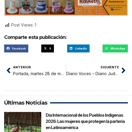
Post Views:
1
Comparte esta publicación:
Facebook
X
LinkedIn
WhatsApp
ANTERIOR
SIGUIENTE
Portada, martes 28 de marzo 2023
Diario Voces – Diario Judicial del Distrito Judicial de San Martin 28-03-23
Últimas Noticias
Día Internacional de los Pueblos Indígenas
2026: Las mujeres que protegen la partería
en Latinoamérica