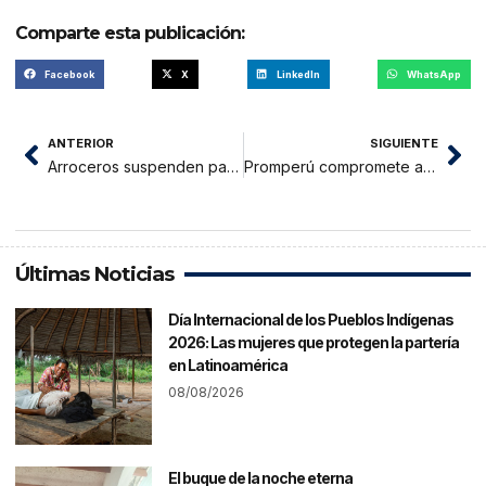
Comparte esta publicación:
Facebook
X
LinkedIn
WhatsApp
ANTERIOR
SIGUIENTE
Arroceros suspenden paro y dan dos meses de plazo al Ejecutivo
Promperú compromete apoyo a Feria Gastronómica en Moyobamba
Últimas Noticias
Día Internacional de los Pueblos Indígenas
2026: Las mujeres que protegen la partería
en Latinoamérica
08/08/2026
El buque de la noche eterna