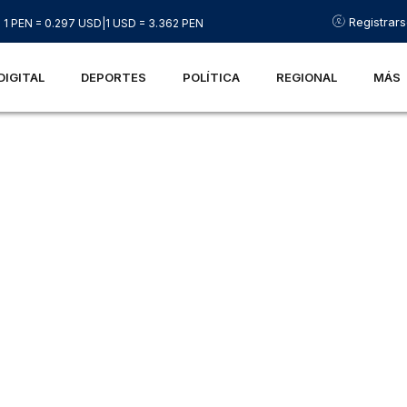
Registrar
1 PEN = 0.297 USD
|
1 USD = 3.362 PEN
DIGITAL
DEPORTES
POLÍTICA
REGIONAL
MÁS