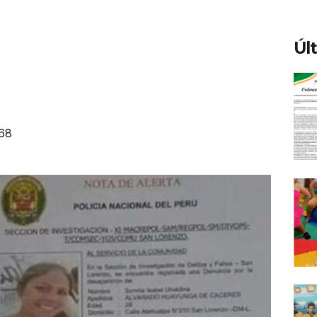
Úl
68