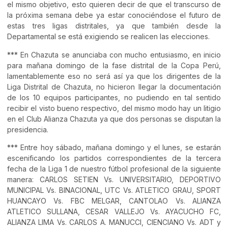
el mismo objetivo, esto quieren decir de que el transcurso de
la próxima semana debe ya estar conociéndose el futuro de
estas tres ligas distritales, ya que también desde la
Departamental se está exigiendo se realicen las elecciones.
*** En Chazuta se anunciaba con mucho entusiasmo, en inicio
para mañana domingo de la fase distrital de la Copa Perú,
lamentablemente eso no será así ya que los dirigentes de la
Liga Distrital de Chazuta, no hicieron llegar la documentación
de los 10 equipos participantes, no pudiendo en tal sentido
recibir el visto bueno respectivo, del mismo modo hay un litigio
en el Club Alianza Chazuta ya que dos personas se disputan la
presidencia.
*** Entre hoy sábado, mañana domingo y el lunes, se estarán
escenificando los partidos correspondientes de la tercera
fecha de la Liga 1 de nuestro fútbol profesional de la siguiente
manera: CARLOS SETIEN Vs. UNIVERSITARIO, DEPORTIVO
MUNICIPAL Vs. BINACIONAL, UTC Vs. ATLETICO GRAU, SPORT
HUANCAYO Vs. FBC MELGAR, CANTOLAO Vs. ALIANZA
ATLETICO SULLANA, CESAR VALLEJO Vs. AYACUCHO FC,
ALIANZA LIMA Vs. CARLOS A. MANUCCI, CIENCIANO Vs. ADT y