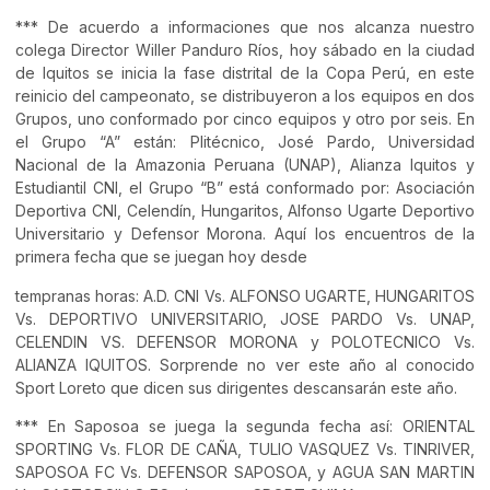
*** De acuerdo a informaciones que nos alcanza nuestro
colega Director Willer Panduro Ríos, hoy sábado en la ciudad
de Iquitos se inicia la fase distrital de la Copa Perú, en este
reinicio del campeonato, se distribuyeron a los equipos en dos
Grupos, uno conformado por cinco equipos y otro por seis. En
el Grupo “A” están: Plitécnico, José Pardo, Universidad
Nacional de la Amazonia Peruana (UNAP), Alianza Iquitos y
Estudiantil CNI, el Grupo “B” está conformado por: Asociación
Deportiva CNI, Celendín, Hungaritos, Alfonso Ugarte Deportivo
Universitario y Defensor Morona. Aquí los encuentros de la
primera fecha que se juegan hoy desde
tempranas horas: A.D. CNI Vs. ALFONSO UGARTE, HUNGARITOS
Vs. DEPORTIVO UNIVERSITARIO, JOSE PARDO Vs. UNAP,
CELENDIN VS. DEFENSOR MORONA y POLOTECNICO Vs.
ALIANZA IQUITOS. Sorprende no ver este año al conocido
Sport Loreto que dicen sus dirigentes descansarán este año.
*** En Saposoa se juega la segunda fecha así: ORIENTAL
SPORTING Vs. FLOR DE CAÑA, TULIO VASQUEZ Vs. TINRIVER,
SAPOSOA FC Vs. DEFENSOR SAPOSOA, y AGUA SAN MARTIN