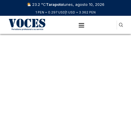
23.2 °C
Tarapoto
lunes, agosto 10, 2026
1 PEN = 0.297 USD
|
1 USD = 3.362 PEN