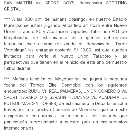
SAN MARTIN Vs. SPORT BOYS, descansará SPORTING
CRISTAL.
*** A las 3.30 p.m. de mañana domingo, en nuestro Estadio
Municipal se estará jugando el partido amistoso entre Nuevo
Unión Tarapoto FC y Asociación Deportiva Tahuishco ADT de
Moyobamba, de esta manera los “dirigentes del equipo
tarapotino dice estarán realizando du denominada “Tarde
Verdolaga” las entradas costarán S/. 10.00, así que quedan
invitados para verle al Nuevo Unión Tarapoto y las
perspectivas que tienen en el reinicio de este año de nuestro
fútbol distrital.
*** Mañana también en Moyobamba, se jugará la segunda
fecha del Torneo Elite Conmebol con los siguientes
encuentros: RUMU Vs. REAL PALMERAS, UNION COMERCIO Vs.
SPORT TARAPOTO y SERAFIN FILOMENO Vs. ACADEMIA DE
FUTBOL MARDEN TORRES, de esta manera la Departamental a
través de su respectiva Comisión de Menores sigue con este
campeonato con miras a seleccionar a los mejores que
participarán representante a nuestro paÏs en campeonatos
internacionales.