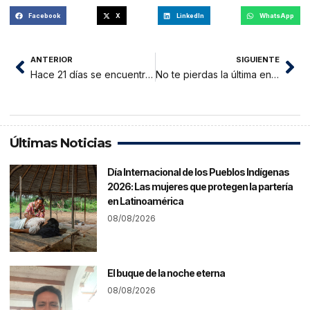
Facebook
X
LinkedIn
WhatsApp
ANTERIOR
SIGUIENTE
Hace 21 días se encuentra internado en el hospital del MINSA de Moyobamba
No te pierdas la última entrega de mascarillas KN95 gracias a la Fundación Romero y tu diario Voces
Últimas Noticias
Día Internacional de los Pueblos Indígenas
2026: Las mujeres que protegen la partería
en Latinoamérica
08/08/2026
El buque de la noche eterna
08/08/2026