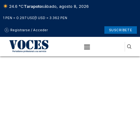
24.6 °C
Tarapoto
sábado, agosto 8, 2026
1 PEN = 0.297 USD
|
1 USD = 3.362 PEN
Registrarse / Acceder
SUSCRÍBETE