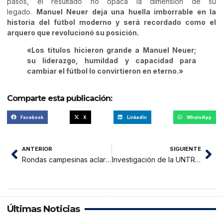
pasos, el resultado no opaca la dimensión de su
legado.
Manuel Neuer deja una huella imborrable en la
historia del fútbol moderno y será recordado como el
arquero que revolucionó su posición.
«Los títulos hicieron grande a Manuel Neuer;
su liderazgo, humildad y capacidad para
cambiar el fútbol lo convirtieron en eterno.»
Comparte esta publicación:
Facebook
X
LinkedIn
WhatsApp
ANTERIOR
SIGUIENTE
Rondas campesinas aclaran manejo de fondos recaudados para niño quemado
Investigación de la UNTRM identifica variedades de frijol con mayor valor nutricional y menor tiempo de cocción
Últimas Noticias