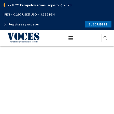
22.8 °C
Tarapoto
viernes, agosto 7, 2026
1 PEN = 0.297 USD
|
1 USD = 3.362 PEN
Registrarse / Acceder
SUSCRÍBETE