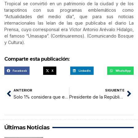
Tropical se convirtió en un patrimonio de la ciudad y de los
tarapotinos con sus programas emblemáticos como
“Actualidades del medio día”, que para sus noticias
internacionales las leían de las que publicaba el diario La
Prensa, cuyo corresponsal era Víctor Antonio Arévalo Hidalgo,
el famoso “Umasapa”. (Continuaremos). (Comunicando Bosque
y Cultura).
Comparte esta publicación:
Facebook
X
LinkedIn
WhatsApp
ANTERIOR
SIGUIENTE
Solo 1% considera que expresidente Alejandro Toledo es inocente
Presidente de la República y gobernador regional llegaron al Gran Pajatén
Últimas Noticias