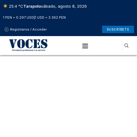
25.4 °C
Tarapoto
sábado, agosto 8, 2026
1 PEN = 0.297 USD
|
1 USD = 3.362 PEN
Registrarse / Acceder
SUSCRÍBETE