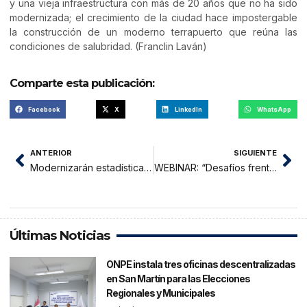
y una vieja infraestructura con más de 20 años que no ha sido
modernizada; el crecimiento de la ciudad hace impostergable
la construcción de un moderno terrapuerto que reúna las
condiciones de salubridad. (Franclin Laván)
Comparte esta publicación:
Facebook
X
LinkedIn
WhatsApp
ANTERIOR
SIGUIENTE
Modernizarán estadísticas agropecuarias de la región San Martín
WEBINAR: “Desafíos frente a la digitalización en tiempos de pandemia”
Últimas Noticias
ONPE instala tres oficinas descentralizadas
en San Martín para las Elecciones
Regionales y Municipales