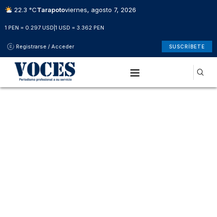
22.3 °C
Tarapoto
viernes, agosto 7, 2026
1 PEN = 0.297 USD
|
1 USD = 3.362 PEN
Registrarse / Acceder
SUSCRÍBETE