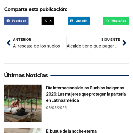
Comparte esta publicación:
Facebook
X
LinkedIn
WhatsApp
ANTERIOR
SIGUIENTE
Al rescate de los suelos
Alcalde tiene que pagar casi 6 millones de soles de gastos corrientes y de capital
Últimas Noticias
Día Internacional de los Pueblos Indígenas
2026: Las mujeres que protegen la partería
en Latinoamérica
08/08/2026
El buque de la noche eterna