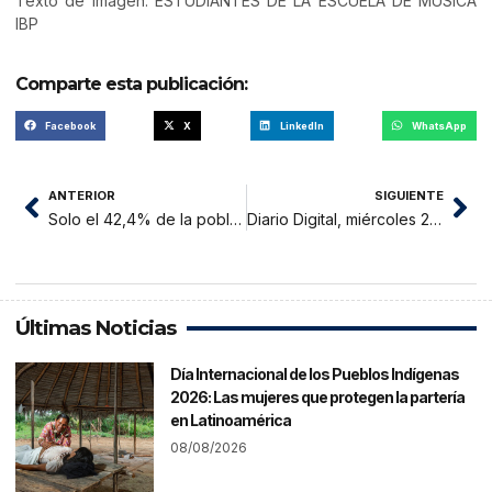
Texto de Imagen: ESTUDIANTES DE LA ESCUELA DE MÚSICA
IBP
Comparte esta publicación:
Facebook
X
LinkedIn
WhatsApp
ANTERIOR
SIGUIENTE
Solo el 42,4% de la población asegurada de la jurisdicción de la Red Tarapoto, tiene su dosis completa de la vacuna contra la Covid-19
Diario Digital, miércoles 22 de setiembre 2021
Últimas Noticias
Día Internacional de los Pueblos Indígenas
2026: Las mujeres que protegen la partería
en Latinoamérica
08/08/2026