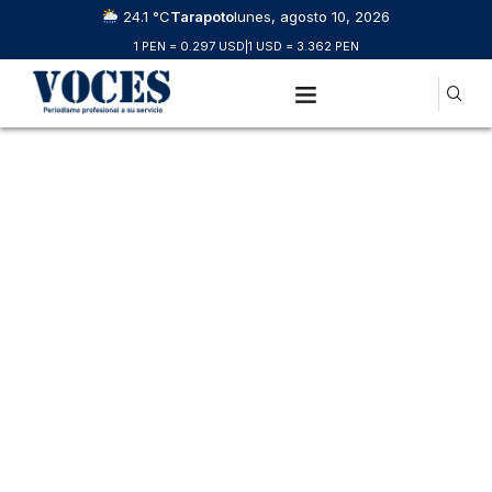
24.1 °C
Tarapoto
lunes, agosto 10, 2026
1 PEN = 0.297 USD
|
1 USD = 3.362 PEN