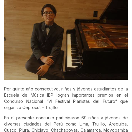
Por quinto año consecutivo, niños y jóvenes estudiantes de la
Escuela de Música IBP logran importantes premios en el
Concurso Nacional “VI Festival Pianistas del Futuro” que
organiza Ceprocut – Trujillo.
En el presente concurso participaron 69 niños y jóvenes de
diversas ciudades del Perú como Lima, Trujillo, Arequipa,
Cusco, Piura, Chiclayo, Chachapoyas, Cajamarca, Moyobamba