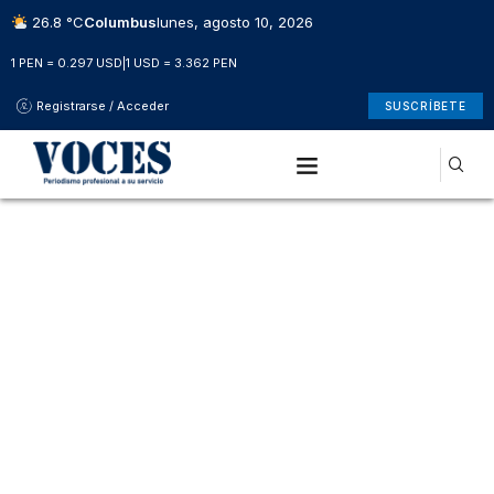
26.8 °C
Columbus
lunes, agosto 10, 2026
1 PEN = 0.297 USD
|
1 USD = 3.362 PEN
Registrarse / Acceder
SUSCRÍBETE