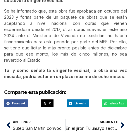
sostuvo la dirigente vecinal.
Se ha informado que, esta obra fue aprobada en octubre del
2023 y forma parte de un paquete de obras que se están
aceptando a nivel nacional con obras que vienen
esperándose desde el 2017, otras obras nuevas en este año
2024 ante el Ministerio de Vivienda no existirían, no habría
financiamiento para este periodo por parte del MEF. Por ello,
se tiene que licitar lo más pronto posible antes de diciembre
para que ese monto, los más de cinco millones, no sea
revertido al Estado.
Tal y como señaló la dirigente vecinal, la obra una vez
iniciada, podría estar en un plazo máximo de ocho meses.
Comparte esta publicación:
Facebook
X
LinkedIn
WhatsApp
ANTERIOR
SIGUIENTE
Sutep San Martín convoca a asamblea regional de bases para evaluar 100 días de directora regional de Educación
En el jirón Tulumayo sector Tarapotillo vecinos claman mejoramiento de carretera