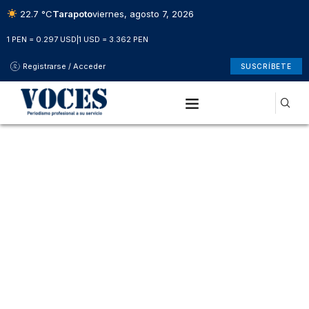
22.7 °C
Tarapoto
viernes, agosto 7, 2026
1 PEN = 0.297 USD
|
1 USD = 3.362 PEN
Registrarse / Acceder
SUSCRÍBETE