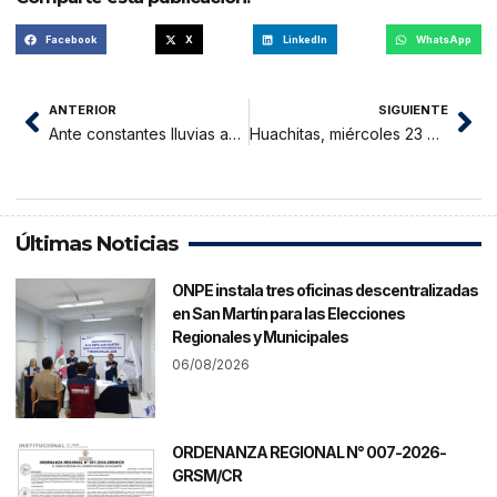
Facebook
X
LinkedIn
WhatsApp
ANTERIOR
SIGUIENTE
Ante constantes lluvias aumento casos de dengue en la provincia.
Huachitas, miércoles 23 de marzo 2022
Últimas Noticias
ONPE instala tres oficinas descentralizadas
en San Martín para las Elecciones
Regionales y Municipales
06/08/2026
ORDENANZA REGIONAL N° 007-2026-
GRSM/CR