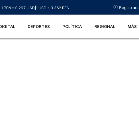
Registrar
1 PEN = 0.297 USD
|
1 USD = 3.362 PEN
DIGITAL
DEPORTES
POLÍTICA
REGIONAL
MÁS