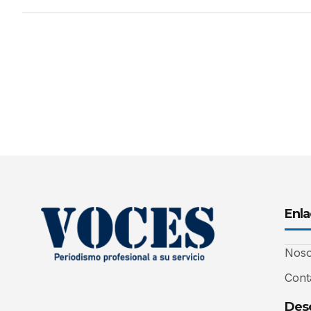
Enla
Noso
Cont
Desc