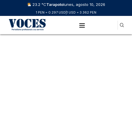
23.2 °C
Tarapoto
lunes, agosto 10, 2026
1 PEN = 0.297 USD
|
1 USD = 3.362 PEN