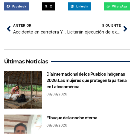
Facebook
X
LinkedIn
WhatsApp
ANTERIOR
SIGUIENTE
Accidente en carretera Yurimaguas-Tarapoto deja un fallecido
Licitarán ejecución de expediente técnico para puente Tarata en Juanjui
Últimas Noticias
Día Internacional de los Pueblos Indígenas
2026: Las mujeres que protegen la partería
en Latinoamérica
08/08/2026
El buque de la noche eterna
08/08/2026