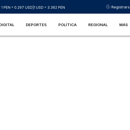
Registrar
1 PEN = 0.297 USD
|
1 USD = 3.362 PEN
DIGITAL
DEPORTES
POLÍTICA
REGIONAL
MÁS