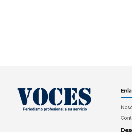
Enla
Noso
Cont
Desc