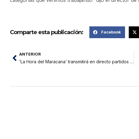
categorías que venimos trabajando” dijo el director de
Comparte esta publicación:
Facebook
ANTERIOR
‘La Hora del Maracana’ transmitirá en directo partidos oficiales del fútbol bandino