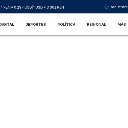
Registrar
1 PEN = 0.297 USD
|
1 USD = 3.362 PEN
DIGITAL
DEPORTES
POLÍTICA
REGIONAL
MÁS