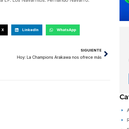
 la EF. Los Navarritos. Fernando Navarro.
X
LinkedIn
WhatsApp
SIGUIENTE
Hoy: La Champions Arakawa nos ofrece más
Ca
A