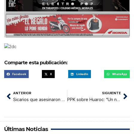
Comparte esta publicación:
Facebook
X
LinkedIn
WhatsApp
ANTERIOR
SIGUIENTE
Sicarios que asesinaron a fiscal Fermín Caro Rodríguez serían de Trujillo
PPK sobre Huaroc: “Un nombramiento así se tiene que chequear
Últimas Noticias