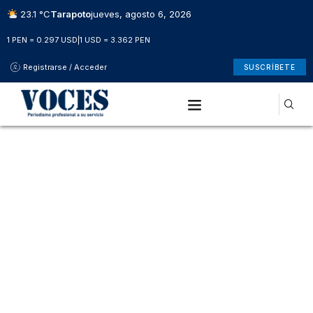
23.1 °C
Tarapoto
jueves, agosto 6, 2026
1 PEN = 0.297 USD
|
1 USD = 3.362 PEN
Registrarse / Acceder
SUSCRÍBETE