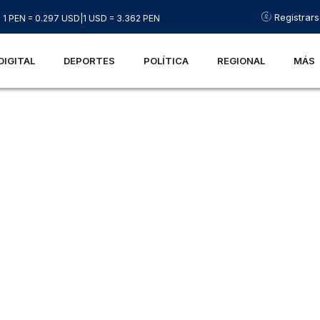
Registrar
1 PEN = 0.297 USD
|
1 USD = 3.362 PEN
DIGITAL
DEPORTES
POLÍTICA
REGIONAL
MÁS