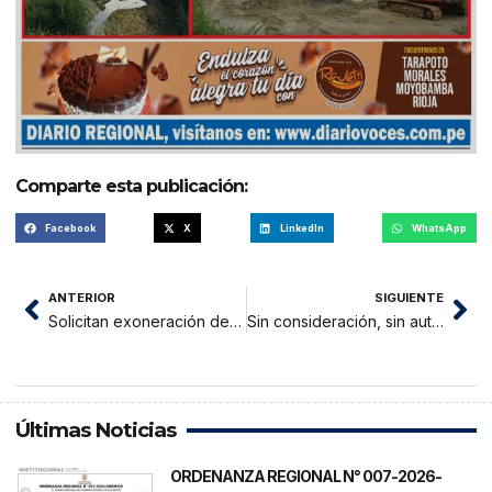
Comparte esta publicación:
Facebook
X
LinkedIn
WhatsApp
ANTERIOR
SIGUIENTE
Solicitan exoneración de pagos de alquiler de stands del terminal terrestre de Moyobamba
Sin consideración, sin autorización: Extractores ilegales de arena hacen lo que les da la gana en Moyobamba.
Últimas Noticias
ORDENANZA REGIONAL N° 007-2026-