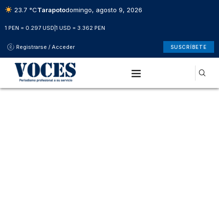
23.7 °C
Tarapoto
domingo, agosto 9, 2026
1 PEN = 0.297 USD
|
1 USD = 3.362 PEN
Registrarse / Acceder
SUSCRÍBETE