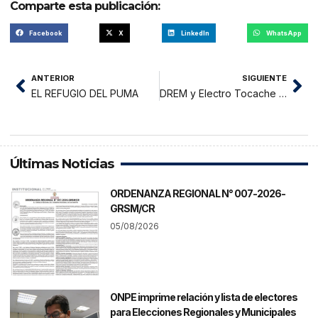
Comparte esta publicación:
Facebook
X
LinkedIn
WhatsApp
ANTERIOR
SIGUIENTE
EL REFUGIO DEL PUMA
DREM y Electro Tocache firman convenio
Últimas Noticias
ORDENANZA REGIONAL N° 007-2026-
GRSM/CR
05/08/2026
ONPE imprime relación y lista de electores
para Elecciones Regionales y Municipales