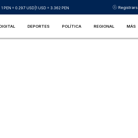
Registrar
1 PEN = 0.297 USD
|
1 USD = 3.362 PEN
DIGITAL
DEPORTES
POLÍTICA
REGIONAL
MÁS