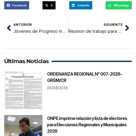
Facebook
X
LinkedIn
WhatsApp
ANTERIOR
SIGUIENTE
Jóvenes de Progreso ingresan a Universisad Mario Peláez Bazán
Reunion de trabajo para poner en marcha jornada escolar completa secundaria
Últimas Noticias
ORDENANZA REGIONAL N° 007-2026-
GRSM/CR
05/08/2026
ONPE imprime relación y lista de electores
para Elecciones Regionales y Municipales
2026