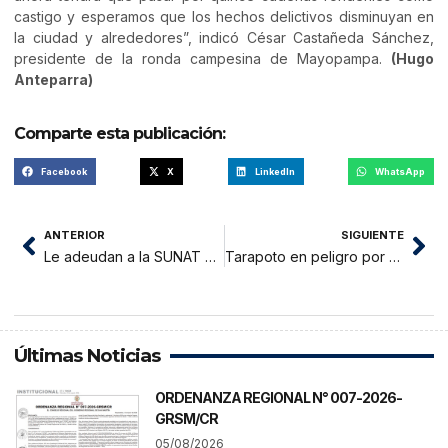
castigo y esperamos que los hechos delictivos disminuyan en
la ciudad y alrededores”, indicó César Castañeda Sánchez,
presidente de la ronda campesina de Mayopampa.
(Hugo
Anteparra)
Comparte esta publicación:
Facebook
X
LinkedIn
WhatsApp
ANTERIOR
SIGUIENTE
Le adeudan a la SUNAT más de 3 millones 900 mil soles
Tarapoto en peligro por desechos hospitalarios arrojados en botadero municipal
Últimas Noticias
ORDENANZA REGIONAL N° 007-2026-
GRSM/CR
05/08/2026